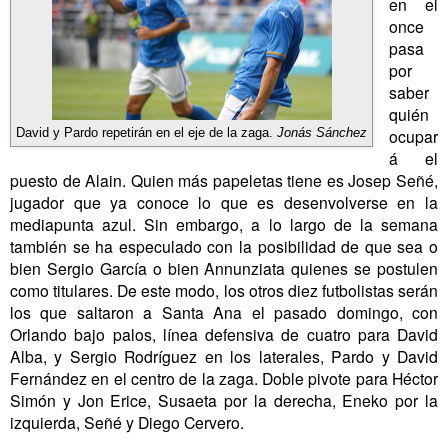
en el
once
pasa
por
saber
quién
ocupar
David y Pardo repetirán en el eje de la zaga.
Jonás Sánchez
á el
puesto de Alain. Quien más papeletas tiene es Josep Señé,
jugador que ya conoce lo que es desenvolverse en la
mediapunta azul. Sin embargo, a lo largo de la semana
también se ha especulado con la posibilidad de que sea o
bien Sergio García o bien Annunziata quienes se postulen
como titulares. De este modo, los otros diez futbolistas serán
los que saltaron a Santa Ana el pasado domingo, con
Orlando bajo palos, línea defensiva de cuatro para David
Alba, y Sergio Rodríguez en los laterales, Pardo y David
Fernández en el centro de la zaga. Doble pivote para Héctor
Simón y Jon Erice, Susaeta por la derecha, Eneko por la
izquierda, Señé y Diego Cervero.