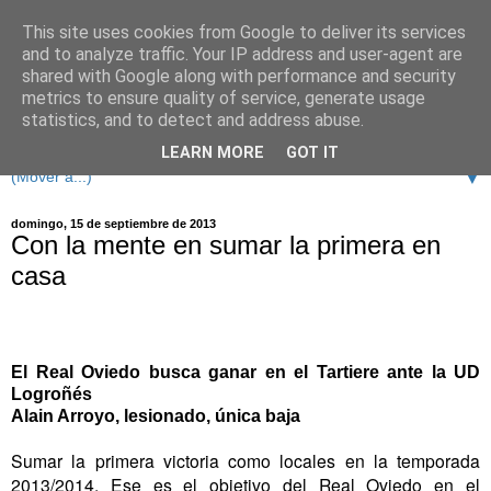
This site uses cookies from Google to deliver its services
and to analyze traffic. Your IP address and user-agent are
shared with Google along with performance and security
metrics to ensure quality of service, generate usage
statistics, and to detect and address abuse.
LEARN MORE
GOT IT
▼
domingo, 15 de septiembre de 2013
Con la mente en sumar la primera en
casa
El Real Oviedo busca ganar en el Tartiere ante la UD
Logroñés
Alain Arroyo, lesionado, única baja
Sumar la primera victoria como locales en la temporada
2013/2014. Ese es el objetivo del Real Oviedo en el