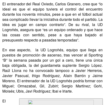
El entrenador del Real Oviedo, Carlos Granero, cree que “lo
ideal es que el equipo tuviera el control del encuentro
durante los noventa minutos, pese a que en el fútbol actual
sea complicado llevar la iniciativa durante todo el partido. La
idea es jugar en campo contrario”. De su rival, la UD
Logroñés, asegura que “es un equipo ordenado y que hace
las cosas con sentido, pese a que haya bajado el
presupuesto respecto a pasadas temporadas”.
En ese aspecto,
la UD Logroñés, equipo que llega en
puestos de promoción de ascenso, tras vencer al Sporting
“B” la semana pasada por un gol a cero, tiene una única
baja obligada, la del guardameta suplente Sergio López.
Raúl Llona no ha convocado tampoco a Javier Herreros,
Javier Pascual, Iñigo Rodríguez, Alain Barrón y Jaime
Moreno. El entrenador de la UD Logroñés podría formar con
Miguel; Ormazabal, Gil, Zubiri; Sergio Martínez; Goñi,
Moisés; Ubis, Javi Rodríguez; Ibai e Iriarte.
El