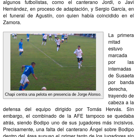
algunos futbolistas, como el canterano Jordi, o Javi
Hernández, en proceso de adaptación, y Sergio García, en
el funeral de Agustín, con quien había coincidido en el
Zamora.
La primera
mitad
estuvo
marcada
por las
internadas
de Susaeta
por banda
derecha,
trayendo de
Chapi centra una pelota en presencia de Jorge Alonso.
cabeza a la
defensa del equipo dirigido por Tomás Hervás. Sin
embargo, el combinado de la AFE tampoco se quedaba
atrás, siendo Bodipo uno de sus jugadores más incisivos.
Precisamente, una falta del canterano Ángel sobre Bodipo
dentro del área supuso el primer tanto de los jugadores sin