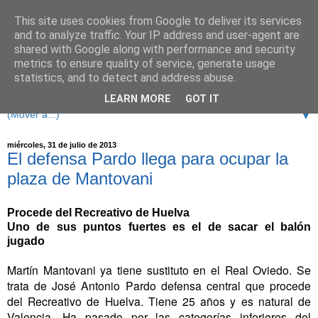
This site uses cookies from Google to deliver its services
and to analyze traffic. Your IP address and user-agent are
shared with Google along with performance and security
metrics to ensure quality of service, generate usage
statistics, and to detect and address abuse.
LEARN MORE
GOT IT
▼
miércoles, 31 de julio de 2013
El defensa Pardo llega para ocupar la
plaza de Mantovani
Procede del Recreativo de Huelva
Uno de sus puntos fuertes es el de sacar el balón
jugado
Martín Mantovani ya tiene sustituto en el Real Oviedo. Se
trata de José Antonio Pardo defensa central que procede
del Recreativo de Huelva. Tiene 25 años y es natural de
Valencia. Ha pasado por las categorías inferiores del