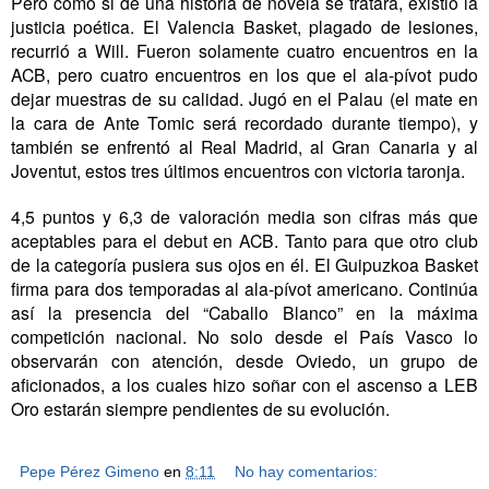
Pero como si de una historia de novela se tratara, existió la
justicia poética. El Valencia Basket, plagado de lesiones,
recurrió a Will. Fueron solamente cuatro encuentros en la
ACB, pero cuatro encuentros en los que el ala-pívot pudo
dejar muestras de su calidad. Jugó en el Palau (el mate en
la cara de Ante Tomic será recordado durante tiempo), y
también se enfrentó al Real Madrid, al Gran Canaria y al
Joventut, estos tres últimos encuentros con victoria taronja.
4,5 puntos y 6,3 de valoración media son cifras más que
aceptables para el debut en ACB. Tanto para que otro club
de la categoría pusiera sus ojos en él. El Guipuzkoa Basket
firma para dos temporadas al ala-pívot americano. Continúa
así la presencia del “Caballo Blanco” en la máxima
competición nacional. No solo desde el País Vasco lo
observarán con atención, desde Oviedo, un grupo de
aficionados, a los cuales hizo soñar con el ascenso a LEB
Oro estarán siempre pendientes de su evolución.
Pepe Pérez Gimeno
en
8:11
No hay comentarios: