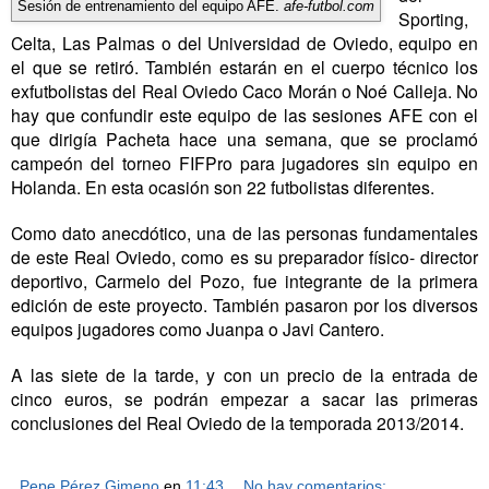
Sesión de entrenamiento del equipo AFE.
afe-futbol.com
Sporting,
Celta, Las Palmas o del Universidad de Oviedo, equipo en
el que se retiró. También estarán en el cuerpo técnico los
exfutbolistas del Real Oviedo Caco Morán o Noé Calleja. No
hay que confundir este equipo de las sesiones AFE con el
que dirigía Pacheta hace una semana, que se proclamó
campeón del torneo FIFPro para jugadores sin equipo en
Holanda. En esta ocasión son 22 futbolistas diferentes.
Como dato anecdótico, una de las personas fundamentales
de este Real Oviedo, como es su preparador físico- director
deportivo, Carmelo del Pozo, fue integrante de la primera
edición de este proyecto. También pasaron por los diversos
equipos jugadores como Juanpa o Javi Cantero.
A las siete de la tarde, y con un precio de la entrada de
cinco euros, se podrán empezar a sacar las primeras
conclusiones del Real Oviedo de la temporada 2013/2014.
Pepe Pérez Gimeno
en
11:43
No hay comentarios: