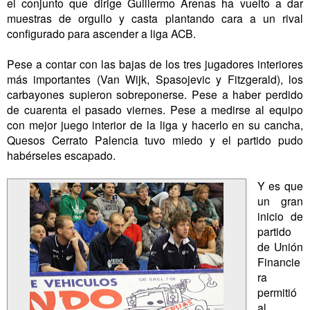
el conjunto que dirige Guillermo Arenas ha vuelto a dar
muestras de orgullo y casta plantando cara a un rival
configurado para ascender a liga ACB.
Pese a contar con las bajas de los tres jugadores interiores
más importantes (Van Wijk, Spasojevic y Fitzgerald), los
carbayones supieron sobreponerse. Pese a haber perdido
de cuarenta el pasado viernes. Pese a medirse al equipo
con mejor juego interior de la liga y hacerlo en su cancha,
Quesos Cerrato Palencia tuvo miedo y el partido pudo
habérseles escapado.
Y es que
un gran
inicio de
partido
de Unión
Financie
ra
permitió
al