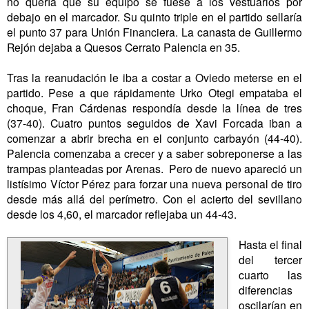
no quería que su equipo se fuese a los vestuarios por
debajo en el marcador. Su quinto triple en el partido sellaría
el punto 37 para Unión Financiera. La canasta de Guillermo
Rejón dejaba a Quesos Cerrato Palencia en 35.
Tras la reanudación le iba a costar a Oviedo meterse en el
partido. Pese a que rápidamente Urko Otegi empataba el
choque, Fran Cárdenas respondía desde la línea de tres
(37-40). Cuatro puntos seguidos de Xavi Forcada iban a
comenzar a abrir brecha en el conjunto carbayón (44-40).
Palencia comenzaba a crecer y a saber sobreponerse a las
trampas planteadas por Arenas. Pero de nuevo apareció un
listísimo Víctor Pérez para forzar una nueva personal de tiro
desde más allá del perímetro. Con el acierto del sevillano
desde los 4,60, el marcador reflejaba un 44-43.
Hasta el final
del tercer
cuarto las
diferencias
oscilarían en