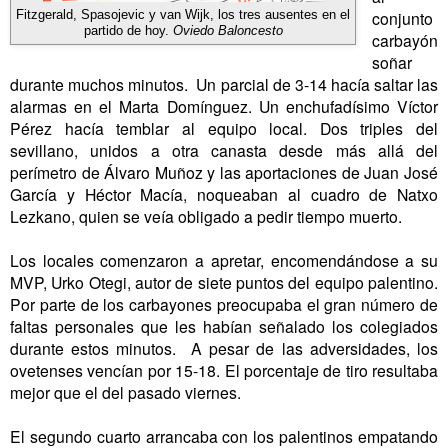
conjunto
Fitzgerald, Spasojevic y van Wijk, los tres ausentes en el
partido de hoy.
Oviedo Baloncesto
carbayón
soñar
durante muchos minutos. Un parcial de 3-14 hacía saltar las
alarmas en el Marta Domínguez. Un enchufadísimo Víctor
Pérez hacía temblar al equipo local. Dos triples del
sevillano, unidos a otra canasta desde más allá del
perímetro de Álvaro Muñoz y las aportaciones de Juan José
García y Héctor Macía, noqueaban al cuadro de Natxo
Lezkano, quien se veía obligado a pedir tiempo muerto.
Los locales comenzaron a apretar, encomendándose a su
MVP, Urko Otegi, autor de siete puntos del equipo palentino.
Por parte de los carbayones preocupaba el gran número de
faltas personales que les habían señalado los colegiados
durante estos minutos. A pesar de las adversidades, los
ovetenses vencían por 15-18. El porcentaje de tiro resultaba
mejor que el del pasado viernes.
El segundo cuarto arrancaba con los palentinos empatando