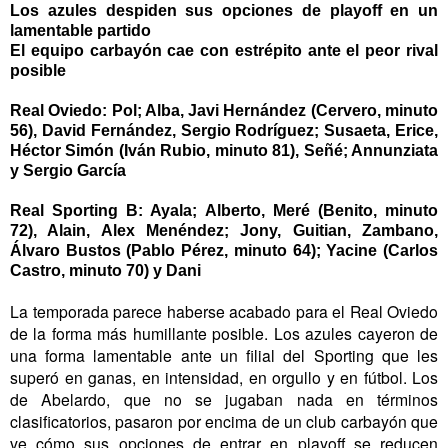
Los azules despiden sus opciones de playoff en un
lamentable partido
El equipo carbayón cae con estrépito ante el peor rival
posible
Real Oviedo: Pol; Alba, Javi Hernández (Cervero, minuto
56), David Fernández, Sergio Rodríguez; Susaeta, Erice,
Héctor Simón (Iván Rubio, minuto 81), Señé; Annunziata
y Sergio García
Real Sporting B: Ayala; Alberto, Meré (Benito, minuto
72), Alain, Alex Menéndez; Jony, Guitian, Zambano,
Álvaro Bustos (Pablo Pérez, minuto 64); Yacine (Carlos
Castro, minuto 70) y Dani
La temporada parece haberse acabado para el Real Oviedo
de la forma más humillante posible. Los azules cayeron de
una forma lamentable ante un filial del Sporting que les
superó en ganas, en intensidad, en orgullo y en fútbol. Los
de Abelardo, que no se jugaban nada en términos
clasificatorios, pasaron por encima de un club carbayón que
ve cómo sus opciones de entrar en playoff se reducen