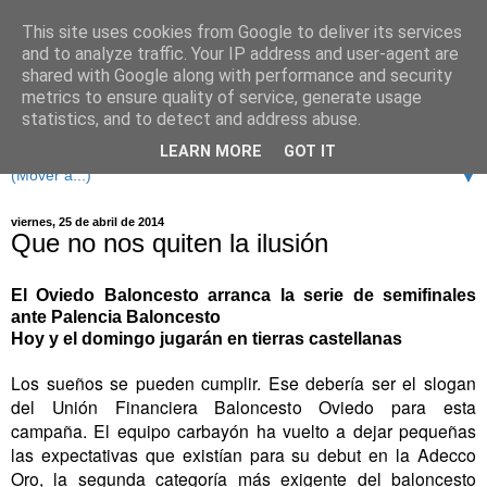
This site uses cookies from Google to deliver its services
and to analyze traffic. Your IP address and user-agent are
shared with Google along with performance and security
metrics to ensure quality of service, generate usage
statistics, and to detect and address abuse.
LEARN MORE
GOT IT
▼
viernes, 25 de abril de 2014
Que no nos quiten la ilusión
El Oviedo Baloncesto arranca la serie de semifinales
ante Palencia Baloncesto
Hoy y el domingo jugarán en tierras castellanas
Los sueños se pueden cumplir. Ese debería ser el slogan
del Unión Financiera Baloncesto Oviedo para esta
campaña. El equipo carbayón ha vuelto a dejar pequeñas
las expectativas que existían para su debut en la Adecco
Oro, la segunda categoría más exigente del baloncesto