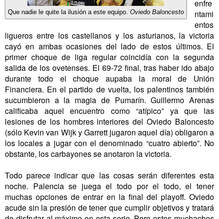
enfre
ntami
Que nadie le quite la ilusión a este equipo.
Oviedo Baloncesto
entos
ligueros entre los castellanos y los asturianos, la victoria
cayó en ambas ocasiones del lado de estos últimos. El
primer choque de liga regular coincidía con la segunda
salida de los ovetenses. El 69-72 final, tras haber ido abajo
durante todo el choque aupaba la moral de Unión
Financiera. En el partido de vuelta, los palentinos también
sucumbieron a la magia de Pumarín. Guillermo Arenas
calificaba aquel encuentro como “atípico” ya que las
lesiones de los hombres interiores del Oviedo Baloncesto
(sólo Kevin van Wijk y Garrett jugaron aquel día) obligaron a
los locales a jugar con el denominado “cuatro abierto”. No
obstante, los carbayones se anotaron la victoria.
Todo parece indicar que las cosas serán diferentes esta
noche. Palencia se juega el todo por el todo, el tener
muchas opciones de entrar en la final del playoff. Oviedo
acude sin la presión de tener que cumplir objetivos y tratará
de disfrutar al máximo en esta serie. Pero estos muchachos