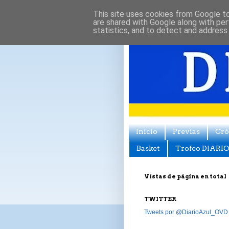
This site uses cookies from Google to 
are shared with Google along with per
statistics, and to detect and address
Inicio
Previas
Cró
Basket
Trofeo DIARIO
Vistas de página en total
TWITTER
Tweets por @DiarioAzul_OVD