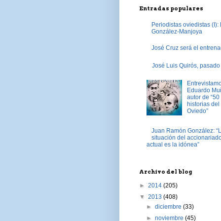
Entradas populares
Periodistas oviedistas (I):
González-Manjoya
José Cruz será el entrena
José Luis Quirós, pasado
Entrevistam
Eduardo Mu
autor de “50
historias del
Oviedo”
Juan Ramón González: “
situación del accionariad
actual es la idónea”
Archivo del blog
►
2014
(205)
▼
2013
(408)
►
diciembre
(33)
►
noviembre
(45)