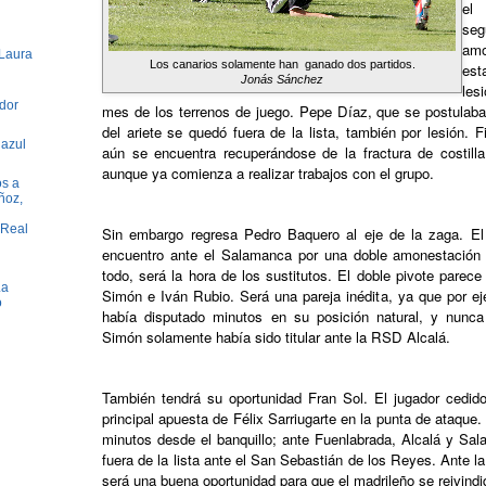
el 
s
am
 Laura
Los canarios solamente han ganado dos partidos.
est
Jonás Sánchez
les
dor
mes de los terrenos de juego. Pepe Díaz, que se postulaba
del ariete se quedó fuera de la lista, también por lesión. 
 azul
aún se encuentra recuperándose de la fractura de costilla
aunque ya comienza a realizar trabajos con el grupo.
os a
ñoz,
 Real
Sin embargo regresa Pedro Baquero al eje de la zaga. El 
encuentro ante el Salamanca por una doble amonestación
todo, será la hora de los sustitutos. El doble pivote parec
La
Simón e Iván Rubio. Será una pareja inédita, ya que por e
o
había disputado minutos en su posición natural, y nunca
Simón solamente había sido titular ante la RSD Alcalá.
También tendrá su oportunidad Fran Sol. El jugador cedido
principal apuesta de Félix Sarriugarte en la punta de ataque
minutos desde el banquillo; ante Fuenlabrada, Alcalá y Sa
fuera de la lista ante el San Sebastián de los Reyes. Ante 
será una buena oportunidad para que el madrileño se reivind