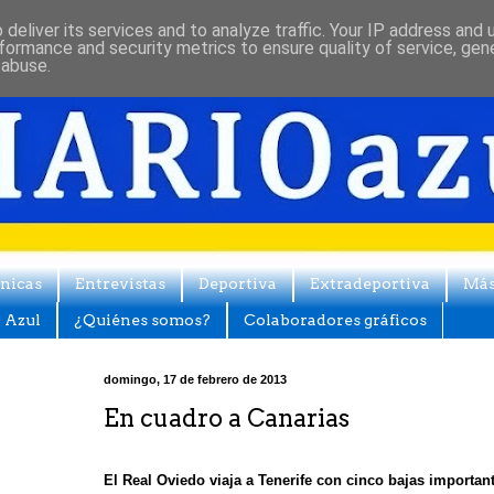
deliver its services and to analyze traffic. Your IP address and
formance and security metrics to ensure quality of service, ge
 abuse.
nicas
Entrevistas
Deportiva
Extradeportiva
Má
 Azul
¿Quiénes somos?
Colaboradores gráficos
domingo, 17 de febrero de 2013
En cuadro a Canarias
El Real Oviedo viaja a Tenerife con cinco bajas importan