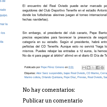
s de
El encuentro del Real Oviedo puede estar marcado po
seguidores del Club Deportivo Tenerife en el estadio Ant
erado
donde los futbolistas alevines juegan el torneo internaciona
quipo.
fechas navideñas).
mar la
Sin embargo, el presidente del club canario, Pepe Barri
 los
precios especiales para favorecer la presencia de seguid
categoría en su estadio. Según el presidente, habrá ent
ita
peñistas del CD Tenerife. Aunque esto no servirá "haga l
mismos. Puedes rebajar las entradas a 12 euros, la hemos 
No da ni para pagar al árbitro" afirmó en el diario El Día de T
Publicado por
Pepe Pérez Gimeno
en
0:01
Etiquetas:
Aitor Sanz suspendido
,
bajas Real Oviedo
,
CD Marino
,
Cerra
Marino colista
,
Orlando Quintana
,
Pepe Díaz
,
Previas
,
Real Oviedo
,
Sar
No hay comentarios:
Publicar un comentario