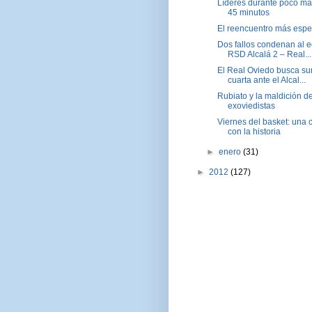
Líderes durante poco má
45 minutos
El reencuentro más esp
Dos fallos condenan al e
RSD Alcalá 2 – Real...
El Real Oviedo busca su
cuarta ante el Alcal...
Rubiato y la maldición de
exoviedistas
Viernes del basket: una c
con la historia
►
enero
(31)
►
2012
(127)