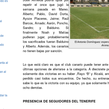
edo es
repetir el once que jugó la
semana pasada en Mareo.
Alberto; Pablo, David Dorta,
Ayoze Placeres, Jaime; Raúl
al
Barcos, Amado; Aarón, Poncho,
Sandro; y Balduino. Si
finalmente Noah y Matías
 de
pudieran jugar, probablemente
los sacrificados fueran Balduino
El Antonio Domínguez espera 
udo
y Alberto. Además, los canarios
Arona.
no tienen bajas por sanción.
anta al
Lo que está claro es que el club canario puede tener ant
últimas opciones de aferrarse a la categoría. A diecisiete 
an al
solamente dos victorias en su haber ,Rayo “B” y Alcalá, am
perdido casi todos sus encuentros. De hecho, su entrena
sabe lo que es la victoria con su equipo, ya que solament
ocho derrotas.
dar la
PRESENCIA DE SEGUIDORES DEL TENERIFE