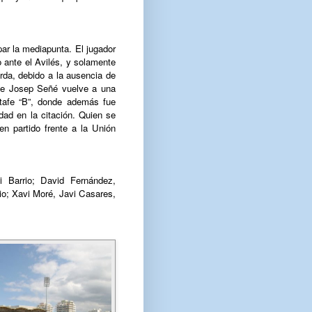
par la mediapunta. El jugador
o ante el Avilés, y solamente
ierda, debido a la ausencia de
ue Josep Señé vuelve a una
etafe “B”, donde además fue
edad en la citación. Quien se
n partido frente a la Unión
 Barrio; David Fernández,
io; Xavi Moré, Javi Casares,