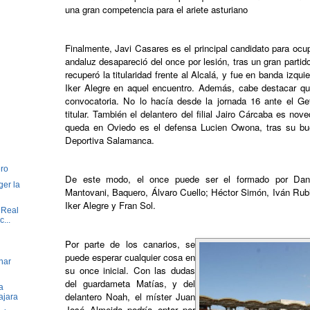
una gran competencia para el ariete asturiano
Finalmente, Javi Casares es el principal candidato para ocu
andaluz desapareció del once por lesión, tras un gran partid
recuperó la titularidad frente al Alcalá, y fue en banda izqu
Iker Alegre en aquel encuentro. Además, cabe destacar q
convocatoria. No lo hacía desde la jornada 16 ante el G
titular. También el delantero del filial Jairo Cárcaba es nov
queda en Oviedo es el defensa Lucien Owona, tras su bue
Deportiva Salamanca.
ro
De este modo, el once puede ser el formado por Dani
ger la
Mantovani, Baquero, Álvaro Cuello; Héctor Simón, Iván Rub
Iker Alegre y Fran Sol.
 Real
...
Por parte de los canarios, se
puede esperar cualquier cosa en
har
su once inicial. Con las dudas
del guardameta Matías, y del
a
delantero Noah, el míster Juan
ajara
José Almeida podría optar por