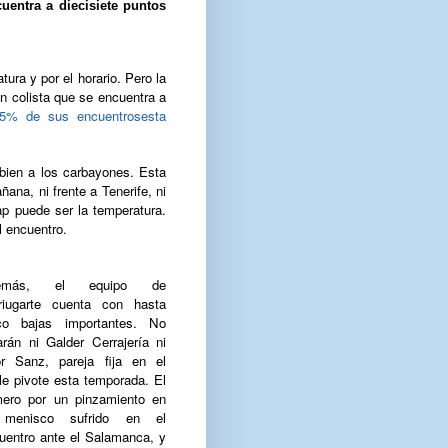
uentra a diecisiete puntos
ura y por el horario. Pero la
un colista que se encuentra a
75% de sus encuentrosesta
 bien a los carbayones. Esta
na, ni frente a Tenerife, ni
cap puede ser la temperatura.
l encuentro.
emás, el equipo de
riugarte cuenta con hasta
co bajas importantes. No
arán ni Galder Cerrajería ni
or Sanz, pareja fija en el
le pivote esta temporada. El
mero por un pinzamiento en
 menisco sufrido en el
uentro ante el Salamanca, y