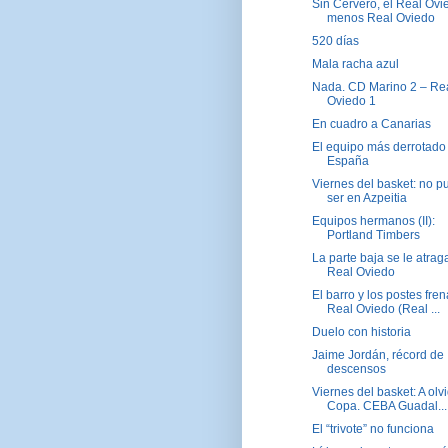
Sin Cervero, el Real Ovi
menos Real Oviedo
520 días
Mala racha azul
Nada. CD Marino 2 – Re
Oviedo 1
En cuadro a Canarias
El equipo más derrotado
España
Viernes del basket: no p
ser en Azpeitia
Equipos hermanos (II):
Portland Timbers
La parte baja se le atrag
Real Oviedo
El barro y los postes fren
Real Oviedo (Real ...
Duelo con historia
Jaime Jordán, récord de
descensos
Viernes del basket: A olvi
Copa. CEBA Guadal...
El “trivote” no funciona