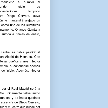
madrileño al cumplir el
egundo ciclo de
onestaciones. Tampoco
ará Diego Cervero, cuya
ión le mantendrá alejado un
 como uno de los sustitutos
Finalmente, Orlando Quintana
 sufrida a finales de enero,
central se había perdido el
 en Alcalá de Henares. Con
e tener dueños claros, Héctor
jemplo, el conquense apenas
 de inicio. Además, Héctor
 por el Real Madrid será la
. Sol únicamente había tenido
lamanca, y se había quedado
la ausencia de Diego Cervero,
ique y muestre que puede ser