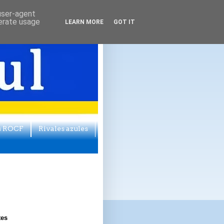
 user-agent
nerate usage
LEARN MORE
GOT IT
s ROCF
Rivales azules
tes