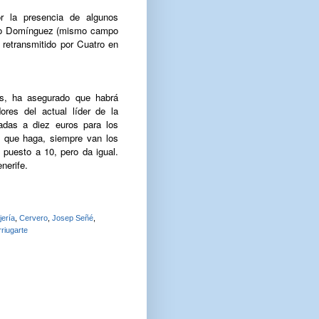
r la presencia de algunos
onio Domínguez (mismo campo
l retransmitido por Cuatro en
os, ha asegurado que habrá
ores del actual líder de la
radas a diez euros para los
o que haga, siempre van los
puesto a 10, pero da igual.
enerife.
jería
,
Cervero
,
Josep Señé
,
riugarte