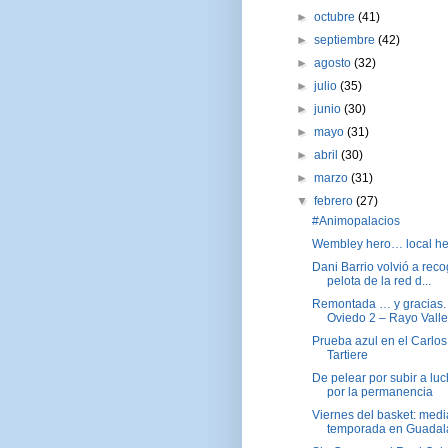
►
octubre
(41)
►
septiembre
(42)
►
agosto
(32)
►
julio
(35)
►
junio
(30)
►
mayo
(31)
►
abril
(30)
►
marzo
(31)
▼
febrero
(27)
#Animopalacios
Wembley hero… local he
Dani Barrio volvió a reco
pelota de la red d...
Remontada … y gracias.
Oviedo 2 – Rayo Vallec
Prueba azul en el Carlos
Tartiere
De pelear por subir a luc
por la permanencia
Viernes del basket: medi
temporada en Guadal