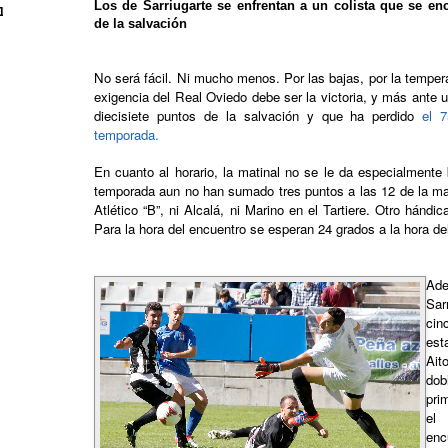
Los de Sarriugarte se enfrentan a un colista que se enc
l
de la salvación
No será fácil. Ni mucho menos. Por las bajas, por la temperat
exigencia del Real Oviedo debe ser la victoria, y más ante 
diecisiete puntos de la salvación y que ha perdido
el 
temporada.
En cuanto al horario, la matinal no se le da especialmente
temporada aun no han sumado tres puntos a las 12 de la maña
Atlético “B”, ni Alcalá, ni Marino en el Tartiere. Otro hándi
Para la hora del encuentro se esperan 24 grados a la hora de
Ad
Sar
cin
est
Ait
dob
pri
el
enc