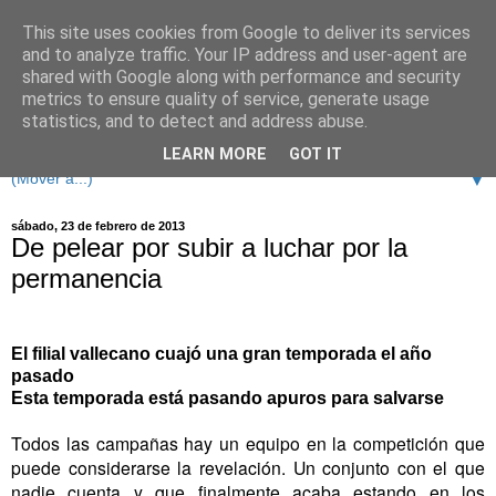
This site uses cookies from Google to deliver its services
and to analyze traffic. Your IP address and user-agent are
shared with Google along with performance and security
metrics to ensure quality of service, generate usage
statistics, and to detect and address abuse.
LEARN MORE
GOT IT
▼
sábado, 23 de febrero de 2013
De pelear por subir a luchar por la
permanencia
El filial vallecano cuajó una gran temporada el año
pasado
Esta temporada está pasando apuros para salvarse
Todos las campañas hay un equipo en la competición que
puede considerarse la revelación. Un conjunto con el que
nadie cuenta y que finalmente acaba estando en los