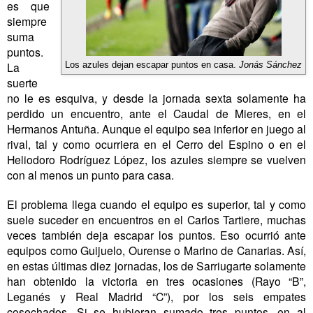
es que
siempre
suma
puntos.
La
Los azules dejan escapar puntos en casa.
Jonás Sánchez
suerte
no le es esquiva, y desde la jornada sexta solamente ha
perdido un encuentro, ante el Caudal de Mieres, en el
Hermanos Antuña. Aunque el equipo sea inferior en juego al
rival, tal y como ocurriera en el Cerro del Espino o en el
Heliodoro Rodríguez López, los azules siempre se vuelven
con al menos un punto para casa.
El problema llega cuando el equipo es superior, tal y como
suele suceder en encuentros en el Carlos Tartiere, muchas
veces también deja escapar los puntos. Eso ocurrió ante
equipos como Guijuelo, Ourense o Marino de Canarias. Así,
en estas últimas diez jornadas, los de Sarriugarte solamente
han obtenido la victoria en tres ocasiones (Rayo “B”,
Leganés y Real Madrid “C”), por los seis empates
cosechados. Si se hubieran sumado tres puntos, en al