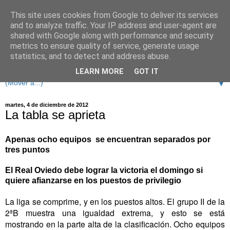
This site uses cookies from Google to deliver its services
and to analyze traffic. Your IP address and user-agent are
shared with Google along with performance and security
metrics to ensure quality of service, generate usage
statistics, and to detect and address abuse.
LEARN MORE
GOT IT
▼
martes, 4 de diciembre de 2012
La tabla se aprieta
Apenas ocho equipos
se encuentran separados por
tres puntos
El Real Oviedo debe lograr la victoria el domingo si
quiere afianzarse en los puestos de privilegio
La liga se comprime, y en los puestos altos. El grupo II de la
2ªB muestra una igualdad extrema, y esto se está
mostrando en la parte alta de la clasificación. Ocho equipos