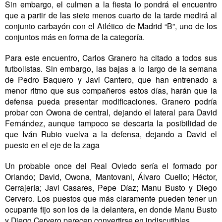
Sin embargo, el culmen a la fiesta lo pondrá el encuentro
que a partir de las siete menos cuarto de la tarde medirá al
conjunto carbayón con el Atlético de Madrid “B”, uno de los
conjuntos más en forma de la categoría.
Para este encuentro, Carlos Granero ha citado a todos sus
futbolistas. Sin embargo, las bajas a lo largo de la semana
de Pedro Baquero y Javi Cantero, que han entrenado a
menor ritmo que sus compañeros estos días, harán que la
defensa pueda presentar modificaciones. Granero podría
probar con Owona de central, dejando el lateral para David
Fernández, aunque tampoco se descarta la posibilidad de
que Iván Rubio vuelva a la defensa, dejando a David el
puesto en el eje de la zaga
Un probable once del Real Oviedo sería el formado por
Orlando; David, Owona, Mantovani, Álvaro Cuello; Héctor,
Cerrajería; Javi Casares, Pepe Díaz; Manu Busto y Diego
Cervero. Los puestos que más claramente pueden tener un
ocupante fijo son los de la delantera, en donde Manu Busto
y Diego Cervero parecen convertirse en indiscutibles.