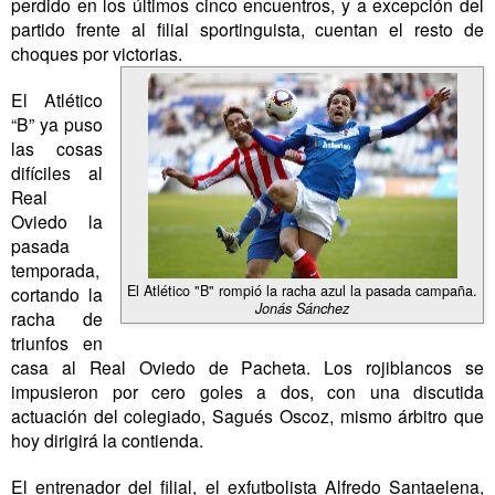
perdido en los últimos cinco encuentros, y a excepción del
partido frente al filial sportinguista, cuentan el resto de
choques por victorias.
El Atlético
“B” ya puso
las cosas
difíciles al
Real
Oviedo la
pasada
temporada,
El Atlético "B" rompió la racha azul la pasada campaña.
cortando la
Jonás Sánchez
racha de
triunfos en
casa al Real Oviedo de Pacheta. Los rojiblancos se
impusieron por cero goles a dos, con una discutida
actuación del colegiado, Sagués Oscoz, mismo árbitro que
hoy dirigirá la contienda.
El entrenador del filial, el exfutbolista Alfredo Santaelena,