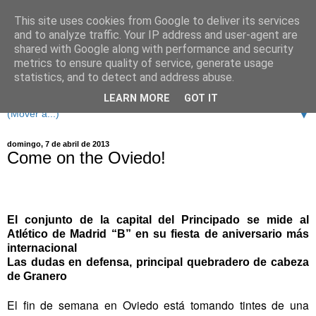
This site uses cookies from Google to deliver its services
and to analyze traffic. Your IP address and user-agent are
shared with Google along with performance and security
metrics to ensure quality of service, generate usage
statistics, and to detect and address abuse.
LEARN MORE
GOT IT
▼
domingo, 7 de abril de 2013
Come on the Oviedo!
El conjunto de la capital del Principado se mide al
Atlético de Madrid “B” en su fiesta de aniversario más
internacional
Las dudas en defensa, principal quebradero de cabeza
de Granero
El fin de semana en Oviedo está tomando tintes de una