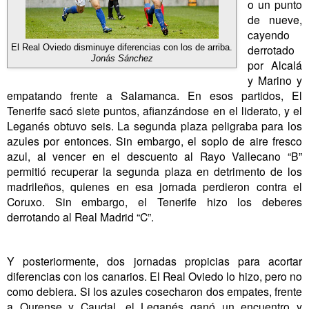
o un punto
de nueve,
cayendo
derrotado
El Real Oviedo disminuye diferencias con los de arriba.
Jonás Sánchez
por Alcalá
y Marino y
empatando frente a Salamanca. En esos partidos, El
Tenerife sacó siete puntos, afianzándose en el liderato, y el
Leganés obtuvo seis. La segunda plaza peligraba para los
azules por entonces. Sin embargo, el soplo de aire fresco
azul, al vencer en el descuento al Rayo Vallecano “B”
permitió recuperar la segunda plaza en detrimento de los
madrileños, quienes en esa jornada perdieron contra el
Coruxo. Sin embargo, el Tenerife hizo los deberes
derrotando al Real Madrid “C”.
Y posteriormente, dos jornadas propicias para acortar
diferencias con los canarios. El Real Oviedo lo hizo, pero no
como debiera. Si los azules cosecharon dos empates, frente
a Ourense y Caudal, el Leganés ganó un encuentro y