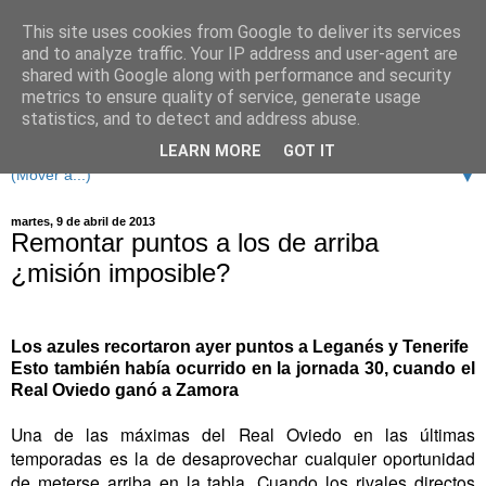
This site uses cookies from Google to deliver its services
and to analyze traffic. Your IP address and user-agent are
shared with Google along with performance and security
metrics to ensure quality of service, generate usage
statistics, and to detect and address abuse.
LEARN MORE
GOT IT
▼
martes, 9 de abril de 2013
Remontar puntos a los de arriba
¿misión imposible?
Los azules recortaron ayer puntos a Leganés y Tenerife
Esto también había ocurrido en la jornada 30, cuando el
Real Oviedo ganó a Zamora
Una de las máximas del Real Oviedo en las últimas
temporadas es la de desaprovechar cualquier oportunidad
de meterse arriba en la tabla. Cuando los rivales directos