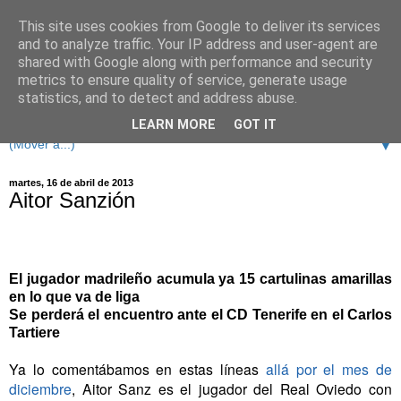
This site uses cookies from Google to deliver its services
and to analyze traffic. Your IP address and user-agent are
shared with Google along with performance and security
metrics to ensure quality of service, generate usage
statistics, and to detect and address abuse.
LEARN MORE
GOT IT
▼
martes, 16 de abril de 2013
Aitor Sanzión
El jugador madrileño acumula ya 15 cartulinas amarillas
en lo que va de liga
Se perderá el encuentro ante el CD Tenerife en el Carlos
Tartiere
Ya lo comentábamos en estas líneas
allá por el mes de
diciembre
, Aitor Sanz es el jugador del Real Oviedo con