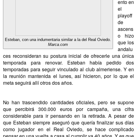
ento en
el
playoff
de
ascens
o hizo
Esteban, con una indumentaria similar a la del Real Oviedo.
que los
Marca.com
andalu
ces reconsideran su postura inicial de ofrecerle una única
temporada para renovar. Esteban había pedido dos
temporadas para seguir vinculado al club almeriense. Y en
la reunión mantenida el lunes, así hicieron, por lo que el
meta seguirá allí otros dos años.
No han trascendido cantidades oficiales, pero se supone
que percibirá 300.000 euros por campaña, una cifra
considerable para ir pensando en la retirada. A pesar de
que Esteban siempre aseguró que quería finalizar sus días
como jugador en el Real Oviedo, se hace complicado
pensar en una vuelta a casa al cumplir ya 40 años. Y es que