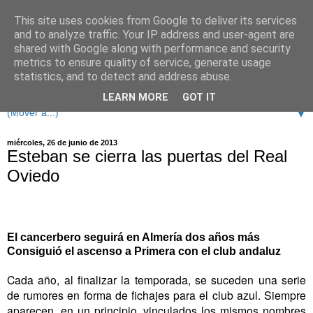
This site uses cookies from Google to deliver its services
and to analyze traffic. Your IP address and user-agent are
shared with Google along with performance and security
metrics to ensure quality of service, generate usage
statistics, and to detect and address abuse.
LEARN MORE
GOT IT
▼
miércoles, 26 de junio de 2013
Esteban se cierra las puertas del Real
Oviedo
El cancerbero seguirá en Almería dos años más
Consiguió el ascenso a Primera con el club andaluz
Cada año, al finalizar la temporada, se suceden una serie
de rumores en forma de fichajes para el club azul. Siempre
aparecen, en un principio, vinculados los mismos nombres