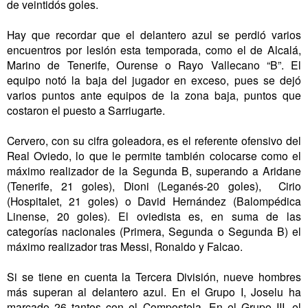
de veintidós goles.
Hay que recordar que el delantero azul se perdió varios
encuentros por lesión esta temporada, como el de Alcalá,
Marino de Tenerife, Ourense o Rayo Vallecano “B”. El
equipo notó la baja del jugador en exceso, pues se dejó
varios puntos ante equipos de la zona baja, puntos que
costaron el puesto a Sarriugarte.
Cervero, con su cifra goleadora, es el referente ofensivo del
Real Oviedo, lo que le permite también colocarse como el
máximo realizador de la Segunda B, superando a Aridane
(Tenerife, 21 goles), Dioni (Leganés-20 goles), Cirio
(Hospitalet, 21 goles) o David Hernández (Balompédica
Linense, 20 goles). El oviedista es, en suma de las
categorías nacionales (Primera, Segunda o Segunda B) el
máximo realizador tras Messi, Ronaldo y Falcao.
Si se tiene en cuenta la Tercera División, nueve hombres
más superan al delantero azul. En el Grupo I, Joselu ha
marcado 26 tantos con el Compostela. En el Grupo III, el