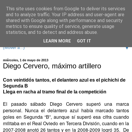
This site uses cookies from Google to deliver its services
and to analyze traffic. Your IP address and user-agent are
shared with Google along with performance and security
metrics to ensure quality of service, generate usage
statistics, and to detect and address abuse.
LEARN MORE
GOT IT
▼
miércoles, 1 de mayo de 2013
Diego Cervero, máximo artillero
Con veintidós tantos, el delantero azul es el pichichi de
Segunda B
Llega en racha al tramo final de la competición
El pasado sábado Diego Cervero superó una marca
personal. Nunca el delantero azul había marcado tantos
goles en Segunda “B”, aunque sí superó esa cifra cuando
militaba en el Real Oviedo en Tercera División, cuando en la
2007-2008 anotó 26 tantos y en la 2008-2009 logró 35. De