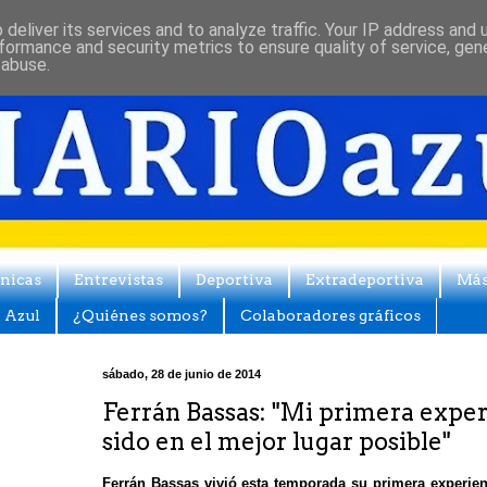
deliver its services and to analyze traffic. Your IP address and
formance and security metrics to ensure quality of service, ge
 abuse.
nicas
Entrevistas
Deportiva
Extradeportiva
Má
 Azul
¿Quiénes somos?
Colaboradores gráficos
sábado, 28 de junio de 2014
Ferrán Bassas: "Mi primera exper
sido en el mejor lugar posible"
Ferrán Bassas vivió esta temporada su primera experien