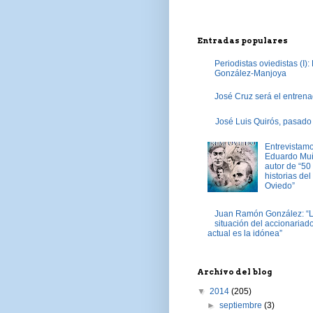
Entradas populares
Periodistas oviedistas (I):
González-Manjoya
José Cruz será el entrena
José Luis Quirós, pasado
Entrevistam
Eduardo Mu
autor de “50
historias del
Oviedo”
Juan Ramón González: “
situación del accionariad
actual es la idónea”
Archivo del blog
▼
2014
(205)
►
septiembre
(3)