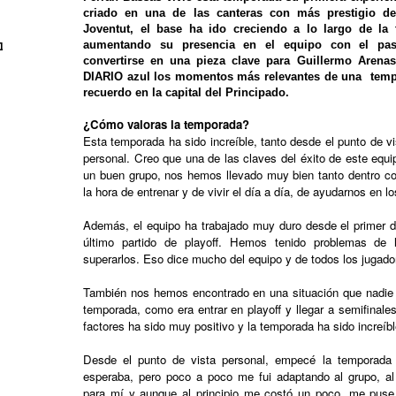
criado en una de las canteras con más prestigio d
Joventut, el base ha ido creciendo a lo largo de la
aumentando su presencia en el equipo con el pas
l
convertirse en una pieza clave para Guillermo Arenas
DIARIO azul los momentos más relevantes de una temp
recuerdo en la capital del Principado.
¿Cómo valoras la temporada?
Esta temporada ha sido increíble, tanto desde el punto de 
personal. Creo que una de las claves del éxito de este eq
un buen grupo, nos hemos llevado muy bien tanto dentro co
la hora de entrenar y de vivir el día a día, de ayudarnos en lo
Además, el equipo ha trabajado muy duro desde el primer d
último partido de playoff. Hemos tenido problemas de
superarlos. Eso dice mucho del equipo y de todos los jugado
También nos hemos encontrado en una situación que nadie s
temporada, como era entrar en playoff y llegar a semifinale
factores ha sido muy positivo y la temporada ha sido increíbl
Desde el punto de vista personal, empecé la temporada a
esperaba, pero poco a poco me fui adaptando al grupo, al
para mí y aunque al principio me costó un poco, me puse 