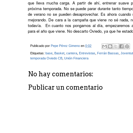
que lleva mucha carga. A partir de ahí, entrenar suave 
próxima temporada. No se puede parar durante tanto tiempo
de verano no se pueden desaprovechar. Es ahora cuando s
mejorando. De cara a la campaña que viene no sé nada, n
todavía. En cuanto nos pongamos al día, empezaremos a h
para el año que viene. No descarto Oviedo, ya que he estad
Publicado por
Pepe Pérez Gimeno
en
0:02
Etiquetas:
base
,
Basket
,
cantera
,
Entrevistas
,
Ferrán Bassas
,
Joventut
temporada Oviedo CB
,
Unión Financiera
No hay comentarios:
Publicar un comentario