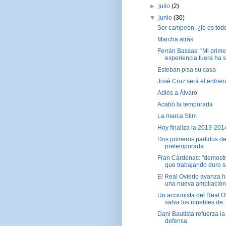
►
julio
(2)
▼
junio
(30)
Ser campeón, ¿lo es tod
Marcha atrás
Ferrán Bassas: "Mi prime
experiencia fuera ha si
Esteban pisa su casa
José Cruz será el entren
Adiós a Álvaro
Acabó la temporada
La marca Slim
Hoy finaliza la 2013-201
Dos primeros partidos d
pretemporada
Fran Cárdenas: "demost
que trabajando duro se
El Real Oviedo avanza h
una nueva ampliación 
Un accionista del Real 
salva los muebles de..
Dani Bautista refuerza la
defensa