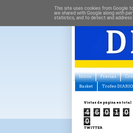
This site uses cookies from Google to 
are shared with Google along with per
statistics, and to detect and address
Inicio
Previas
Cró
Basket
Trofeo DIARIO
Vistas de página en total
4
6
0
1
0
0
TWITTER