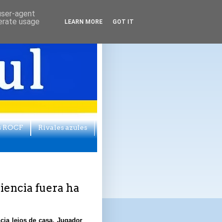
 user-agent
nerate usage
LEARN MORE
GOT IT
s ROCF
Rivales azules
iencia fuera ha
cia lejos de casa. Jugador