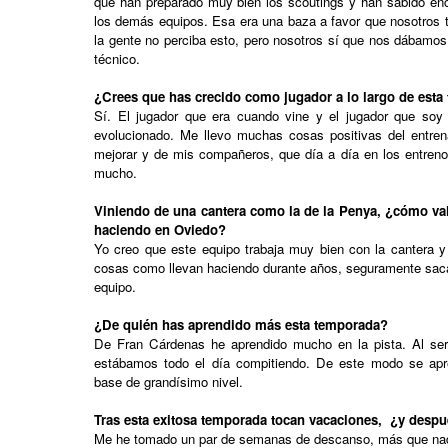
que han preparado muy bien los scoutings y han sabido enc
los demás equipos. Esa era una baza a favor que nosotros 
la gente no perciba esto, pero nosotros sí que nos dábamo
técnico.
¿Crees que has crecido como jugador a lo largo de est
Sí. El jugador que era cuando vine y el jugador que soy
evolucionado. Me llevo muchas cosas positivas del entre
mejorar y de mis compañeros, que día a día en los entren
mucho.
Viniendo de una cantera como la de la Penya, ¿cómo valo
haciendo en Oviedo?
Yo creo que este equipo trabaja muy bien con la cantera y
cosas como llevan haciendo durante años, seguramente saca
equipo.
¿De quién has aprendido más esta temporada?
De Fran Cárdenas he aprendido mucho en la pista. Al ser
estábamos todo el día compitiendo. De este modo se ap
base de grandísimo nivel.
Tras esta exitosa temporada tocan vacaciones, ¿y desp
Me he tomado un par de semanas de descanso, más que nad