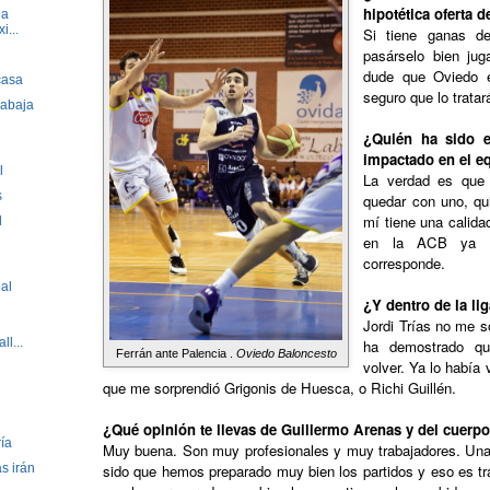
hipotética oferta 
la
i...
Si tiene ganas de
pasárselo bien jug
dude que Oviedo e
casa
seguro que lo trata
rabaja
¿Quién ha sido e
impactado en el e
l
La verdad es que
s
quedar con uno, qu
mí tiene una calida
l
en la ACB ya q
corresponde.
al
¿Y dentro de la li
Jordi Trías no me 
ll...
ha demostrado qu
Ferrán ante Palencia .
Oviedo Baloncesto
volver. Ya lo había
que me sorprendió Grigonis de Huesca, o Richi Guillén.
¿Qué opinión te llevas de Guillermo Arenas y del cuerpo
ría
Muy buena. Son muy profesionales y muy trabajadores. Una 
s irán
sido que hemos preparado muy bien los partidos y eso es tr