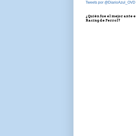
Tweets por @DiarioAzul_OVD
¿Quién fue el mejor ante e
Racing de Ferrol?