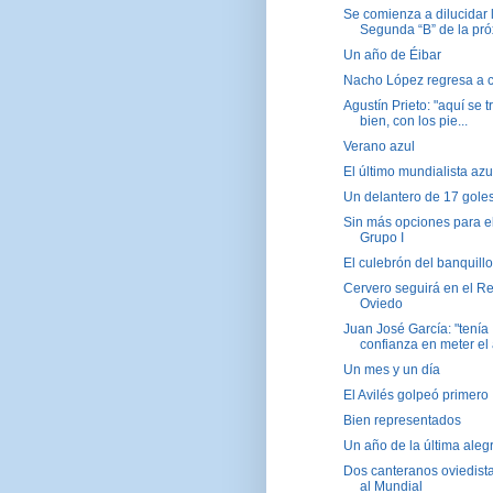
Se comienza a dilucidar 
Segunda “B” de la próx
Un año de Éibar
Nacho López regresa a 
Agustín Prieto: "aquí se t
bien, con los pie...
Verano azul
El último mundialista azu
Un delantero de 17 gole
Sin más opciones para e
Grupo I
El culebrón del banquillo
Cervero seguirá en el Re
Oviedo
Juan José García: "tenía
confianza en meter el a
Un mes y un día
El Avilés golpeó primero
Bien representados
Un año de la última aleg
Dos canteranos oviedista
al Mundial