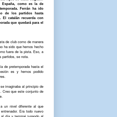
e España, como es la de
 temporada. Ferrán ha ido
o de los partidos hasta
. El catalán recuerda con
orada que quedará para el
vista de club como de manera
uipo ha sido que hemos hecho
mo fuera de la pista. Eso, a
s partidos, se nota.
ía de pretemporada hasta el
 lesión es y hemos podido
res.
e imaginaba al principio de
s. Creo que este conjunto de
e.
 un nivel diferente al que
 entrenador. Era todo nuevo
al día y terminé jugando al