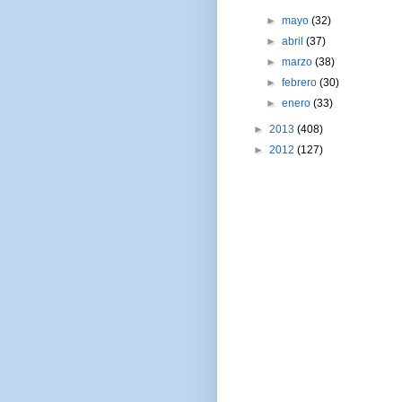
►
mayo
(32)
►
abril
(37)
►
marzo
(38)
►
febrero
(30)
►
enero
(33)
►
2013
(408)
►
2012
(127)