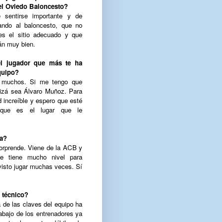
del Oviedo Baloncesto?
 sentirse importante y de
ando al baloncesto, que no
s el sitio adecuado y que
rán muy bien.
l jugador que más te ha
quipo?
 muchos. Si me tengo que
izá sea Álvaro Muñoz. Para
d increíble y espero que esté
ue es el lugar que le
ga?
sorprende. Viene de la ACB y
e tiene mucho nivel para
 visto jugar muchas veces. Sí
 técnico?
de las claves del equipo ha
abajo de los entrenadores ya