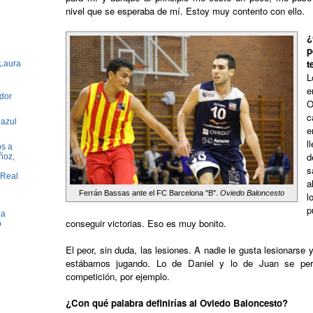
nivel que se esperaba de mí. Estoy muy contento con ello.
¿
t
 Laura
L
e
dor
O
c
 azul
e
l
os a
d
ñoz,
s
 Real
a
Ferrán Bassas ante el FC Barcelona "B".
Oviedo Baloncesto
l
p
La
conseguir victorias. Eso es muy bonito.
o
El peor, sin duda, las lesiones. A nadie le gusta lesionarse 
estábamos jugando. Lo de Daniel y lo de Juan se per
competición, por ejemplo.
¿Con qué palabra definirías al Oviedo Baloncesto?