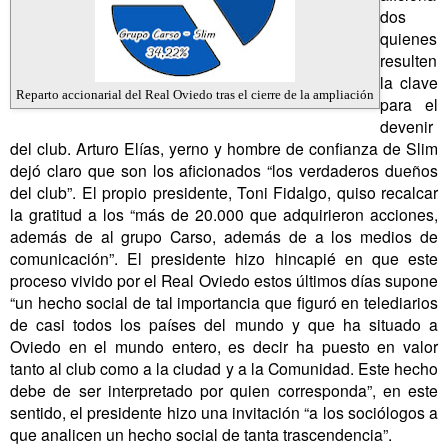
dos
quienes
resulten
la clave
Reparto accionarial del Real Oviedo tras el cierre de la ampliación
para el
devenir
del club. Arturo Elías, yerno y hombre de confianza de Slim
dejó claro que son los aficionados “los verdaderos dueños
del club”. El propio presidente, Toni Fidalgo, quiso recalcar
la gratitud a los “más de 20.000 que adquirieron acciones,
además de al grupo Carso, además de a los medios de
comunicación”. El presidente hizo hincapié en que este
proceso vivido por el Real Oviedo estos últimos días supone
“un hecho social de tal importancia que figuró en telediarios
de casi todos los países del mundo y que ha situado a
Oviedo en el mundo entero, es decir ha puesto en valor
tanto al club como a la ciudad y a la Comunidad. Este hecho
debe de ser interpretado por quien corresponda”, en este
sentido, el presidente hizo una invitación “a los sociólogos a
que analicen un hecho social de tanta trascendencia”.