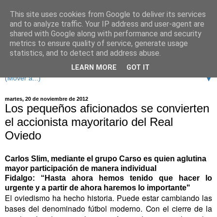
This site uses cookies from Google to deliver its services
and to analyze traffic. Your IP address and user-agent are
shared with Google along with performance and security
metrics to ensure quality of service, generate usage
statistics, and to detect and address abuse.
LEARN MORE
GOT IT
▼
martes, 20 de noviembre de 2012
Los pequeños aficionados se convierten
el accionista mayoritario del Real
Oviedo
Carlos Slim, mediante el grupo Carso es quien aglutina
mayor participación de manera individual
Fidalgo: “Hasta ahora hemos tenido que hacer lo
urgente y a partir de ahora haremos lo importante"
El oviedismo ha hecho historia. Puede estar cambiando las
bases del denominado fútbol moderno. Con el cierre de la