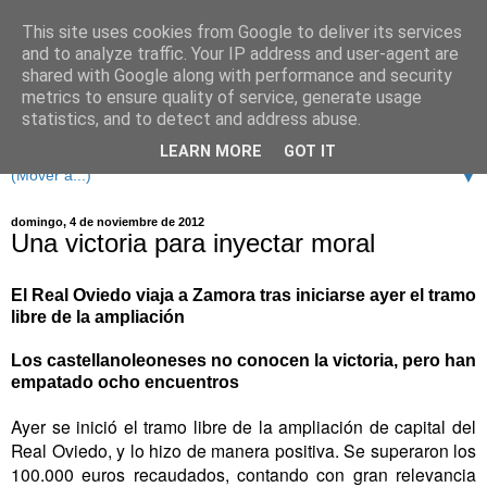
This site uses cookies from Google to deliver its services
and to analyze traffic. Your IP address and user-agent are
shared with Google along with performance and security
metrics to ensure quality of service, generate usage
statistics, and to detect and address abuse.
LEARN MORE
GOT IT
▼
domingo, 4 de noviembre de 2012
Una victoria para inyectar moral
El Real Oviedo viaja a Zamora tras iniciarse ayer el tramo
libre de la ampliación
Los castellanoleoneses no conocen la victoria, pero han
empatado ocho encuentros
Ayer se inició el tramo libre de la ampliación de capital del
Real Oviedo, y lo hizo de manera positiva. Se superaron los
100.000 euros recaudados, contando con gran relevancia