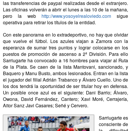
las transferencias de paypal realizadas desde el extranjero.
Las oficinas volverán a abrir el lunes a las 10 de la mañana,
pero la web
http://www.yosoyelrealoviedo.com
sigue
operativa para retirar los títulos de la entidad.
Con este panorama en lo extradeportivo, no hay que olvidar
que vuelve el fútbol. Los azules viajan a Zamora con la
esperanza de sumar tres puntos y lograr colocarse en los
puestos de promoción de ascenso a 2ª División. Para ello
Sarriugarte ha convocado a 16 hombres para viajar al Ruta
de la Plata. Se caen de la lista Mantovani, sancionado, y
Baquero y Manu Busto, ambos lesionados. Entran en la lista
el jugador del filial Adrián Trabanco y Álvaro Cuello. Uno de
los dos tendrá la oportunidad de ser titular hoy en defensa.
Un posible once azul es el siguiente: Dani Barrio; Álvaro,
Owona, David Fernández, Cantero; Xavi Moré, Cerrajería,
Aitor Sanz Javi Casares; Señé y Cervero.
Sarriugarte es
consciente de
la dificultad