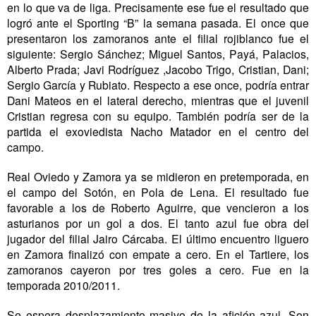
en lo que va de liga. Precisamente ese fue el resultado que
logró ante el Sporting “B” la semana pasada. El once que
presentaron los zamoranos ante el filial rojiblanco fue el
siguiente: Sergio Sánchez; Miguel Santos, Payá, Palacios,
Alberto Prada; Javi Rodríguez ,Jacobo Trigo, Cristian, Dani;
Sergio García y Rubiato. Respecto a ese once, podría entrar
Dani Mateos en el lateral derecho, mientras que el juvenil
Cristian regresa con su equipo. También podría ser de la
partida el exoviedista Nacho Matador en el centro del
campo.
Real Oviedo y Zamora ya se midieron en pretemporada, en
el campo del Sotón, en Pola de Lena. El resultado fue
favorable a los de Roberto Aguirre, que vencieron a los
asturianos por un gol a dos. El tanto azul fue obra del
jugador del filial Jairo Cárcaba. El último encuentro liguero
en Zamora finalizó con empate a cero. En el Tartiere, los
zamoranos cayeron por tres goles a cero. Fue en la
temporada 2010/2011.
Se espera desplazamiento masivo de la afición azul. Son