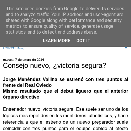
This site uses cookies from Google to deliver its services
and to analyze traffic. Your IP address and user-agent are
shared with Google along with performance and security
metrics to ensure quality of service, generate usage
statistics, and to detect and address abuse.
LEARN MORE
GOT IT
▼
martes, 7 de enero de 2014
Consejo nuevo, ¿victoria segura?
Jorge Menéndez Vallina se estrenó con tres puntos al
frente del Real Oviedo
Mismo resultado que el debut liguero que el anterior
órgano directivo
Entrenador nuevo, victoria segura. Ese suele ser uno de los
tópicos más repetidos en los mentideros futbolísticos, y hace
referencia a que el estreno de un nuevo preparador suele
coincidir con tres puntos para el equipo debido al efecto