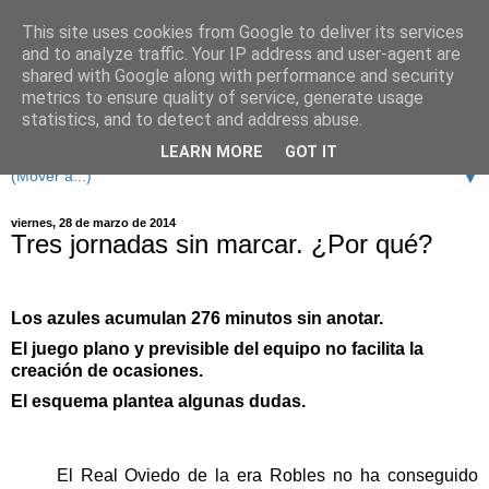
This site uses cookies from Google to deliver its services
and to analyze traffic. Your IP address and user-agent are
shared with Google along with performance and security
metrics to ensure quality of service, generate usage
statistics, and to detect and address abuse.
LEARN MORE
GOT IT
▼
viernes, 28 de marzo de 2014
Tres jornadas sin marcar. ¿Por qué?
Los azules acumulan 276 minutos sin anotar.
El juego plano y previsible del equipo no facilita la
creación de ocasiones.
El esquema plantea algunas dudas.
El Real Oviedo de la era Robles no ha conseguido