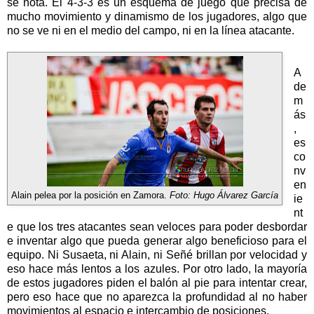
se nota. El 4-3-3 es un esquema de juego que precisa de
mucho movimiento y dinamismo de los jugadores, algo que
no se ve ni en el medio del campo, ni en la línea atacante.
A
de
m
ás
,
es
co
nv
en
Alain pelea por la posición en Zamora.
Foto: Hugo Álvarez García
ie
nt
e que los tres atacantes sean veloces para poder desbordar
e inventar algo que pueda generar algo beneficioso para el
equipo. Ni Susaeta, ni Alain, ni Señé brillan por velocidad y
eso hace más lentos a los azules. Por otro lado, la mayoría
de estos jugadores piden el balón al pie para intentar crear,
pero eso hace que no aparezca la profundidad al no haber
movimientos al espacio e intercambio de posiciones.